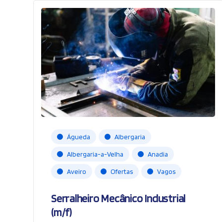
Águeda
Albergaria
Albergaria-a-Velha
Anadia
Aveiro
Ofertas
Vagos
Serralheiro Mecânico Industrial
(m/f)