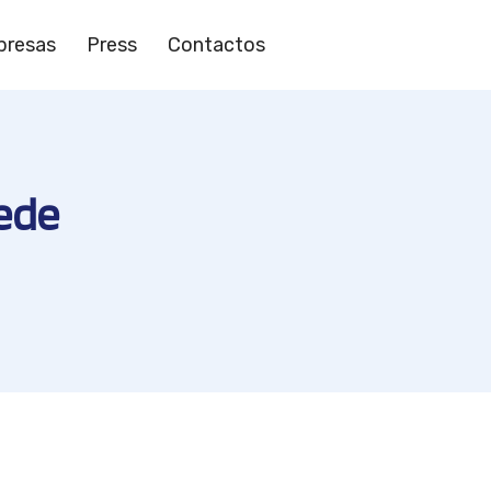
resas
Press
Contactos
ede