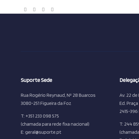
Suporte Sede
Delegaçã
Rua Rogério Reynaud, Nº 28 Buarcos
Av. 22 de 
3080-251 Figueira da Foz
Ed. Praça
2415-396 
T: +351 233 098 575
(chamada para rede fixa nacional)
T: 244 85
E: geral@suporte.pt
(chamada 