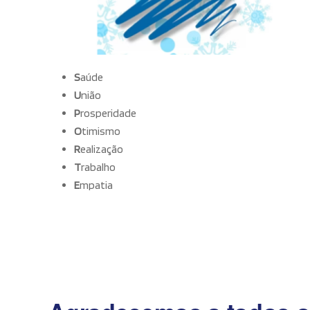
S
aúde
U
nião
P
rosperidade
O
timismo
R
ealização
T
rabalho
E
mpatia