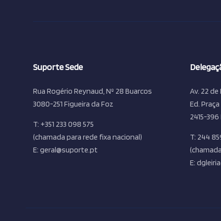
Suporte Sede
Delegaçã
Rua Rogério Reynaud, Nº 28 Buarcos
Av. 22 de 
3080-251 Figueira da Foz
Ed. Praça
2415-396 
T: +351 233 098 575
(chamada para rede fixa nacional)
T: 244 85
E: geral@suporte.pt
(chamada 
E: dgleir