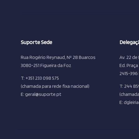
Suporte Sede
Delegaçã
Rua Rogério Reynaud, Nº 28 Buarcos
Av. 22 de 
3080-251 Figueira da Foz
Ed. Praça
2415-396 
T: +351 233 098 575
(chamada para rede fixa nacional)
T: 244 85
E: geral@suporte.pt
(chamada 
E: dgleir