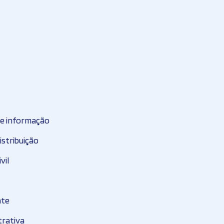
de informação
stribuição
vil
nte
trativa