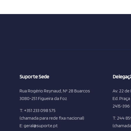
Suporte Sede
Delegaçã
Rua Rogério Reynaud, Nº 28 Buarcos
Av. 22 de 
3080-251 Figueira da Foz
Ed. Praça
2415-396 
T: +351 233 098 575
(chamada para rede fixa nacional)
T: 244 85
E: geral@suporte.pt
(chamada 