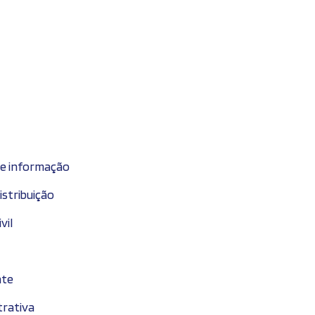
de informação
stribuição
vil
nte
trativa